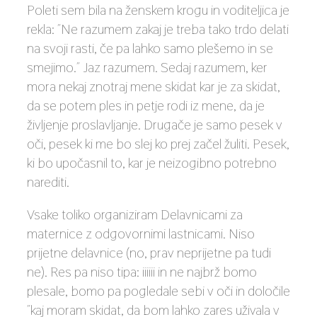
Poleti sem bila na ženskem krogu in voditeljica je
rekla: ˝Ne razumem zakaj je treba tako trdo delati
na svoji rasti, če pa lahko samo plešemo in se
smejimo.˝ Jaz razumem. Sedaj razumem, ker
mora nekaj znotraj mene skidat kar je za skidat,
da se potem ples in petje rodi iz mene, da je
življenje proslavljanje. Drugače je samo pesek v
oči, pesek ki me bo slej ko prej začel žuliti. Pesek,
ki bo upočasnil to, kar je neizogibno potrebno
narediti.
Vsake toliko organiziram Delavnicami za
maternice z odgovornimi lastnicami. Niso
prijetne delavnice (no, prav neprijetne pa tudi
ne). Res pa niso tipa: iiiiii in ne najbrž bomo
plesale, bomo pa pogledale sebi v oči in določile
˝kaj moram skidat, da bom lahko zares uživala v