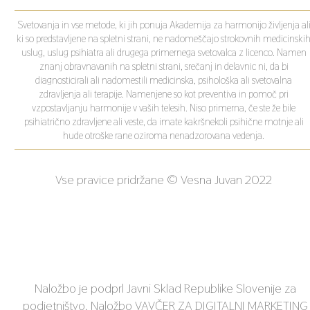
Svetovanja in vse metode, ki jih ponuja Akademija za harmonijo življenja al
ki so predstavljene na spletni strani, ne nadomeščajo strokovnih medicinski
uslug, uslug psihiatra ali drugega primernega svetovalca z licenco. Namen
znanj obravnavanih na spletni strani, srečanj in delavnic ni, da bi
diagnosticirali ali nadomestili medicinska, psihološka ali svetovalna
zdravljenja ali terapije. Namenjene so kot preventiva in pomoč pri
vzpostavljanju harmonije v vaših telesih. Niso primerna, če ste že bile
psihiatrično zdravljene ali veste, da imate kakršnekoli psihične motnje ali
hude otroške rane oziroma nenadzorovana vedenja.
Vse pravice pridržane © Vesna Juvan 2022
Naložbo je podprl Javni Sklad Republike Slovenije za
podjetništvo. Naložbo VAVČER ZA DIGITALNI MARKETING