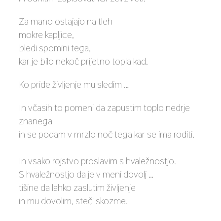
Za mano ostajajo na tleh
mokre kapljice,
bledi spomini tega,
kar je bilo nekoč prijetno topla kad.
Ko pride življenje mu sledim …
In včasih to pomeni da zapustim toplo nedrje
znanega
in se podam v mrzlo noč tega kar se ima roditi.
In vsako rojstvo proslavim s hvaležnostjo.
S hvaležnostjo da je v meni dovolj …
tišine da lahko zaslutim življenje
in mu dovolim, steči skozme.