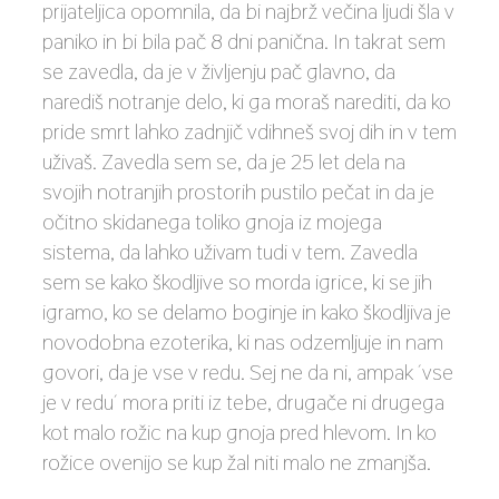
prijateljica opomnila, da bi najbrž večina ljudi šla v
paniko in bi bila pač 8 dni panična. In takrat sem
se zavedla, da je v življenju pač glavno, da
narediš notranje delo, ki ga moraš narediti, da ko
pride smrt lahko zadnjič vdihneš svoj dih in v tem
uživaš. Zavedla sem se, da je 25 let dela na
svojih notranjih prostorih pustilo pečat in da je
očitno skidanega toliko gnoja iz mojega
sistema, da lahko uživam tudi v tem. Zavedla
sem se kako škodljive so morda igrice, ki se jih
igramo, ko se delamo boginje in kako škodljiva je
novodobna ezoterika, ki nas odzemljuje in nam
govori, da je vse v redu. Sej ne da ni, ampak ´vse
je v redu´ mora priti iz tebe, drugače ni drugega
kot malo rožic na kup gnoja pred hlevom. In ko
rožice ovenijo se kup žal niti malo ne zmanjša.