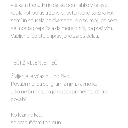
vsakem trenutku in da se bom lahko v ta svet
rodila kot odrasla ženska, avtentično takšna kot
sem˝ in spustila delčke sebe, ki niso moji, pa sem
se morda prepričala da morajo biti, da preživim.
Vabljene, če ste pripravljene zares delati.
TEČI ŽIVLJENJE, TEČI
Življenje je včasih … no živo…
Povabi me, da se igram z njim, ravno ko …
… ko ne bi rekla, da je najbolj primerno, da me
povabi.
Ko ležim v kadi,
se prepuščam toplini in