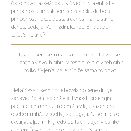
čisto novo razsežnost. Nič več ni bila enkrat v
prihodnosti, ampak sem se zavedla, da bo ta
prihodnost nekoč postala danes. Pa ne samo
danes, sedajle. Vdih, izdih, konec. Enkrat bo
tako. Shit, ane?
Usedla sem se in napisala oporoko. Uživati sem
začela v svojih dihih. V resnici je bilo v teh dihih
toliko življenja, da je bilo že samo to dovolj.
Nekaj časa nisem potrebovala nobene druge
zabave. Potem so prišle aktivnosti, ki sem jih
pač imela na urniku. In sem šla v lajf. Razen ene
osebe ni nihče vedel kaj se dogaja. Ni se mi dalo
ukvarjat z ljudmi, ki gredo ob takih idejah v paniko
ali prepričevanje, da bo vse v redu. Nisem si