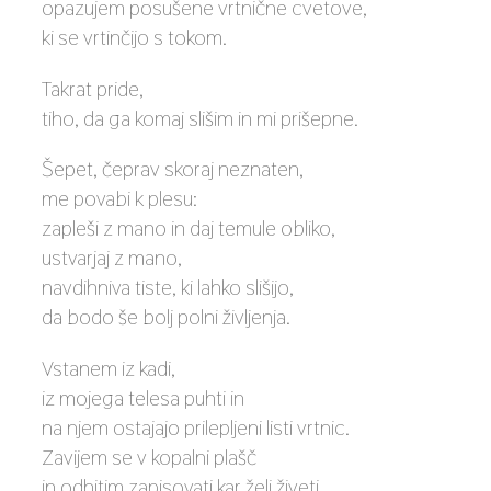
opazujem posušene vrtnične cvetove,
ki se vrtinčijo s tokom.
Takrat pride,
tiho, da ga komaj slišim in mi prišepne.
Šepet, čeprav skoraj neznaten,
me povabi k plesu:
zapleši z mano in daj temule obliko,
ustvarjaj z mano,
navdihniva tiste, ki lahko slišijo,
da bodo še bolj polni življenja.
Vstanem iz kadi,
iz mojega telesa puhti in
na njem ostajajo prilepljeni listi vrtnic.
Zavijem se v kopalni plašč
in odhitim zapisovati kar želi živeti.