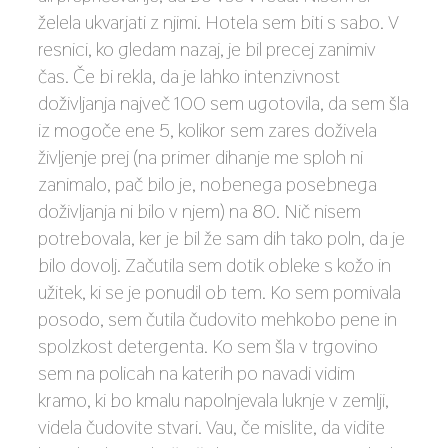
želela ukvarjati z njimi. Hotela sem biti s sabo. V
resnici, ko gledam nazaj, je bil precej zanimiv
čas. Če bi rekla, da je lahko intenzivnost
doživljanja največ 100 sem ugotovila, da sem šla
iz mogoče ene 5, kolikor sem zares doživela
življenje prej (na primer dihanje me sploh ni
zanimalo, pač bilo je, nobenega posebnega
doživljanja ni bilo v njem) na 80. Nič nisem
potrebovala, ker je bil že sam dih tako poln, da je
bilo dovolj. Začutila sem dotik obleke s kožo in
užitek, ki se je ponudil ob tem. Ko sem pomivala
posodo, sem čutila čudovito mehkobo pene in
spolzkost detergenta. Ko sem šla v trgovino
sem na policah na katerih po navadi vidim
kramo, ki bo kmalu napolnjevala luknje v zemlji,
videla čudovite stvari. Vau, če mislite, da vidite