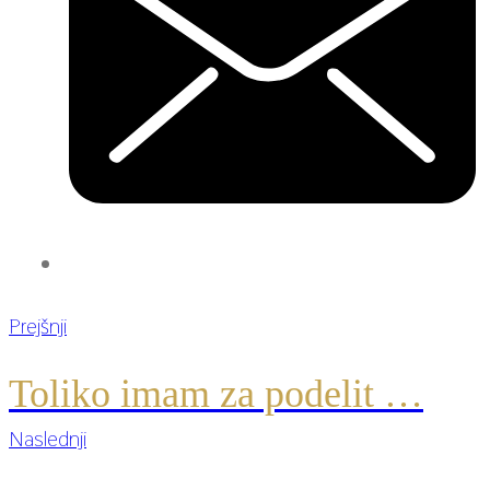
Prejšnji
Toliko imam za podelit …
Naslednji