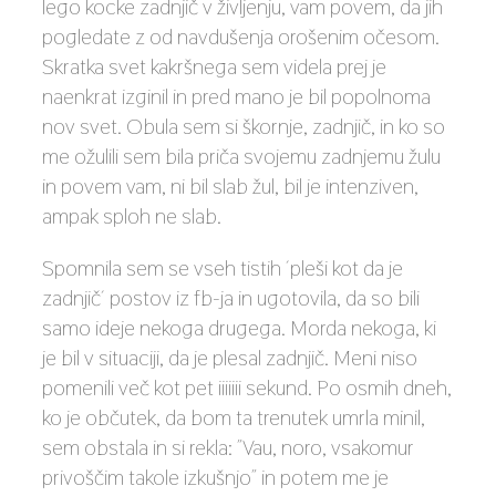
lego kocke zadnjič v življenju, vam povem, da jih
pogledate z od navdušenja orošenim očesom.
Skratka svet kakršnega sem videla prej je
naenkrat izginil in pred mano je bil popolnoma
nov svet. Obula sem si škornje, zadnjič, in ko so
me ožulili sem bila priča svojemu zadnjemu žulu
in povem vam, ni bil slab žul, bil je intenziven,
ampak sploh ne slab.
Spomnila sem se vseh tistih ´pleši kot da je
zadnjič´ postov iz fb-ja in ugotovila, da so bili
samo ideje nekoga drugega. Morda nekoga, ki
je bil v situaciji, da je plesal zadnjič. Meni niso
pomenili več kot pet iiiiiii sekund. Po osmih dneh,
ko je občutek, da bom ta trenutek umrla minil,
sem obstala in si rekla: ˝Vau, noro, vsakomur
privoščim takole izkušnjo˝ in potem me je