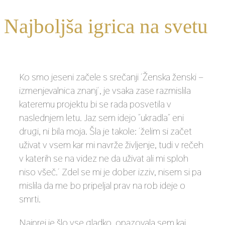
Najboljša igrica na svetu
Ko smo jeseni začele s srečanji ´Ženska ženski –
izmenjevalnica znanj´, je vsaka zase razmislila
kateremu projektu bi se rada posvetila v
naslednjem letu. Jaz sem idejo ˝ukradla˝ eni
drugi, ni bila moja. Šla je takole: ´želim si začet
uživat v vsem kar mi navrže življenje, tudi v rečeh
v katerih se na videz ne da uživat ali mi sploh
niso všeč.´ Zdel se mi je dober izziv, nisem si pa
mislila da me bo pripeljal prav na rob ideje o
smrti.
Najprej je šlo vse gladko, opazovala sem kaj