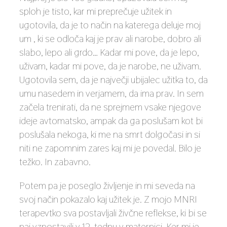
sploh je tisto, kar mi preprečuje užitek in
ugotovila, da je to način na katerega deluje moj
um , ki se odloča kaj je prav ali narobe, dobro ali
slabo, lepo ali grdo… Kadar mi pove, da je lepo,
uživam, kadar mi pove, da je narobe, ne uživam.
Ugotovila sem, da je največji ubijalec užitka to, da
umu nasedem in verjamem, da ima prav. In sem
začela trenirati, da ne sprejmem vsake njegove
ideje avtomatsko, ampak da ga poslušam kot bi
poslušala nekoga, ki me na smrt dolgočasi in si
niti ne zapomnim zares kaj mi je povedal. Bilo je
težko. In zabavno.
Potem pa je poseglo življenje in mi seveda na
svoj način pokazalo kaj užitek je. Z mojo MNRI
terapevtko sva postavljali živčne reflekse, ki bi se
naj vzpostavili v 12. tednu v maternici. Ker mi je