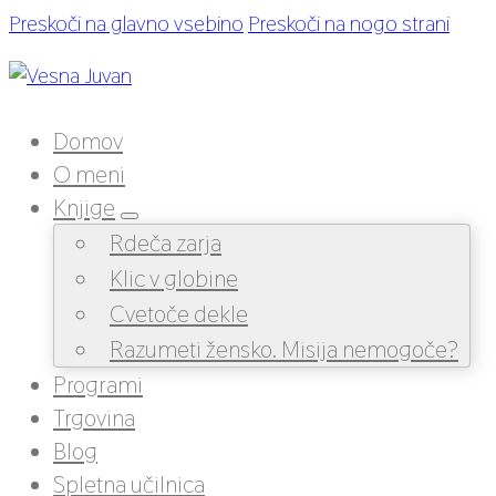
Preskoči na glavno vsebino
Preskoči na nogo strani
Domov
O meni
Knjige
Rdeča zarja
Klic v globine
Cvetoče dekle
Razumeti žensko. Misija nemogoče?
Programi
Trgovina
Blog
Spletna učilnica