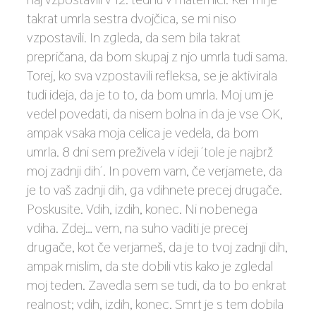
takrat umrla sestra dvojčica, se mi niso
vzpostavili. In zgleda, da sem bila takrat
prepričana, da bom skupaj z njo umrla tudi sama.
Torej, ko sva vzpostavili refleksa, se je aktivirala
tudi ideja, da je to to, da bom umrla. Moj um je
vedel povedati, da nisem bolna in da je vse OK,
ampak vsaka moja celica je vedela, da bom
umrla. 8 dni sem preživela v ideji ´tole je najbrž
moj zadnji dih´. In povem vam, če verjamete, da
je to vaš zadnji dih, ga vdihnete precej drugače.
Poskusite. Vdih, izdih, konec. Ni nobenega
vdiha. Zdej… vem, na suho vaditi je precej
drugače, kot če verjameš, da je to tvoj zadnji dih,
ampak mislim, da ste dobili vtis kako je zgledal
moj teden. Zavedla sem se tudi, da to bo enkrat
realnost; vdih, izdih, konec. Smrt je s tem dobila